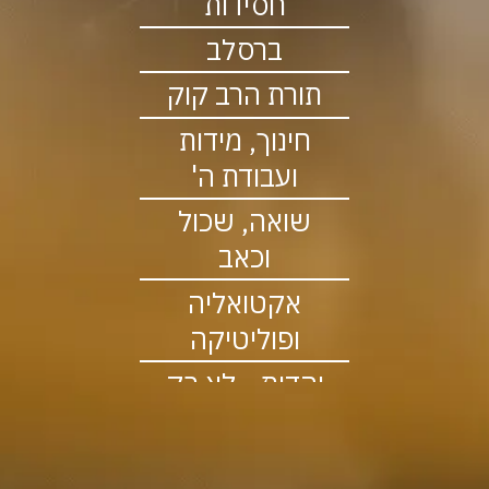
חסידות
ברסלב
תורת הרב קוק
חינוך, מידות
ועבודת ה'
שואה, שכול
וכאב
אקטואליה
ופוליטיקה
יהדות - לא רק
לדתיים
שיעורים שעלו לאחרונה
קהילה לומדת